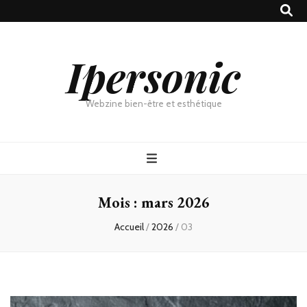
Ipersonic
Webzine bien-être et esthétique
Mois :
mars 2026
Accueil
/
2026
/
03