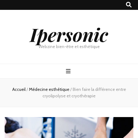
Ipersonic
Webzine bien-être et esthétique
Accueil
/
Médecine esthétique
/
Bien faire la différence entre
cryolipolyse et cryothérapie