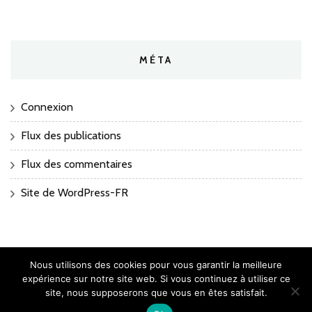
MÉTA
Connexion
Flux des publications
Flux des commentaires
Site de WordPress-FR
Nous utilisons des cookies pour vous garantir la meilleure
expérience sur notre site web. Si vous continuez à utiliser ce
site, nous supposerons que vous en êtes satisfait.
2026 Copyright
Ipersonic
.
Blossom Mommy Blog | Développé par
Blossom Themes
.Propulsé par
WordPress
.