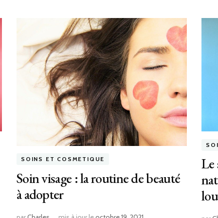
SO
Le 
SOINS ET COSMETIQUE
Soin visage : la routine de beauté
nat
à adopter
lou
par
Charles
mis à jour le
octobre 19, 2021