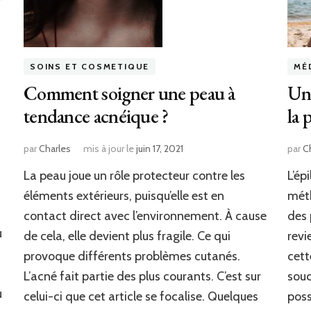
SOINS ET COSMETIQUE
MÉ
Comment soigner une peau à
Une
tendance acnéique ?
la 
par
Charles
mis à jour le
juin 17, 2021
par
C
La peau joue un rôle protecteur contre les
L’ép
éléments extérieurs, puisqu’elle est en
méth
contact direct avec l’environnement. À cause
des 
u
de cela, elle devient plus fragile. Ce qui
revi
provoque différents problèmes cutanés.
cett
L’acné fait partie des plus courants. C’est sur
souc
u
celui-ci que cet article se focalise. Quelques
poss