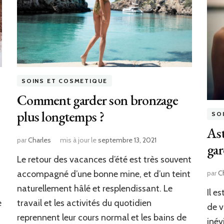
SOINS ET COSMETIQUE
Comment garder son bronzage
plus longtemps ?
SO
Ast
par
Charles
mis à jour le
septembre 13, 2021
gar
Le retour des vacances d’été est très souvent
accompagné d’une bonne mine, et d’un teint
par
C
naturellement hâlé et resplendissant. Le
Il e
e
travail et les activités du quotidien
de v
s
reprennent leur cours normal et les bains de
inév