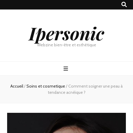
Ipersonic
Webzine bien-être et esthétique
Accueil
/
Soins et cosmetique
/
Comment soigner une peau à
tendance acnéique ?